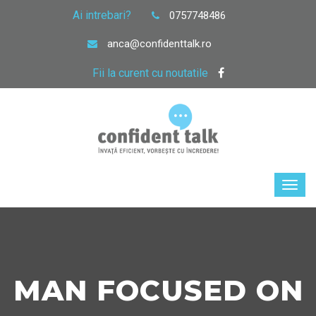
Ai intrebari?
0757748486
anca@confidenttalk.ro
Fii la curent cu noutatile
MAN FOCUSED ON