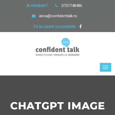
Ai intrebari?
0757748486
anca@confidenttalk.ro
Fii la curent cu noutatile
CHATGPT IMAGE